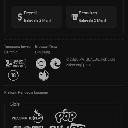
Deposit
Penarikan
Rata-rata 3 Menit
Rata-rata 5 Menit
Tanggung Jawab
Browser Yang
Bermain
Didukung
©2026 RATUGACOR. Hak cipta
dilindungi | 18+
Platform Penyedia Layanan
Slots