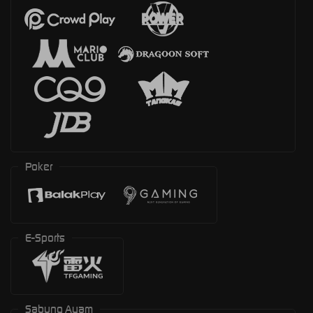
Poker
E-Sports
Sabung Ayam