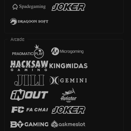
Arcade