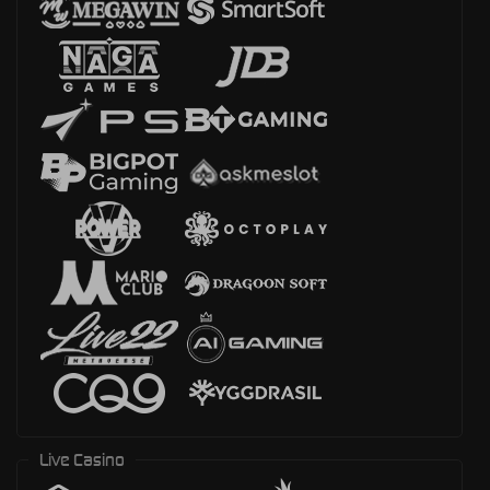
Live Casino