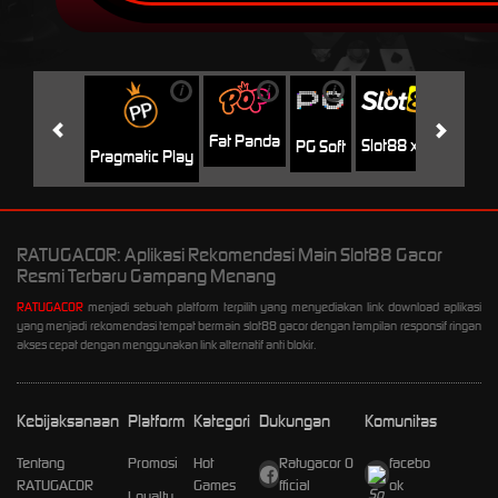
i
i
i
i
i
Facha
Fat Panda
Slot88 x PP
PG Soft
Pragmatic Play
RATUGACOR: Aplikasi Rekomendasi Main Slot88 Gacor
Resmi Terbaru Gampang Menang
RATUGACOR
menjadi sebuah platform terpilih yang menyediakan link download aplikasi
yang menjadi rekomendasi tempat bermain slot88 gacor dengan tampilan responsif ringan
akses cepat dengan menggunakan link alternatif anti blokir.
Kebijaksanaan
Platform
Kategori
Dukungan
Komunitas
Tentang
Promosi
Hot
Ratugacor O
facebo
RATUGACOR
Games
fficial
ok
Loyalty