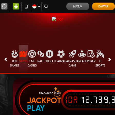
MASUK
DAFTAR
HOT
SLOTS
LIVE
RACE
TOGEL
OLAHRAGA
CRASH
ARCADE
POKER
E-
SABUN
GAMES
CASINO
GAME
SPORTS
AYAM
IDR
12,739,
JACKPOT
PLAY