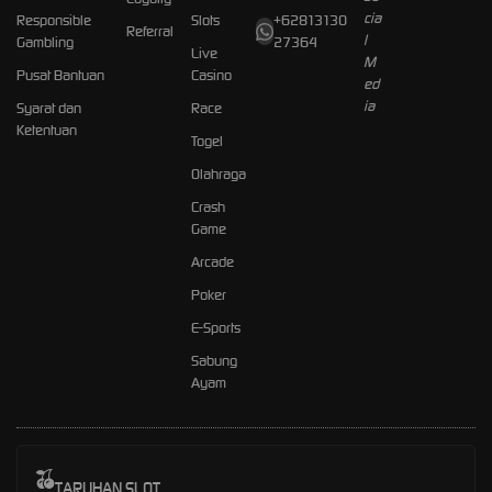
Responsible
Slots
+62813130
Referral
Gambling
27364
Live
Pusat Bantuan
Casino
Syarat dan
Race
Ketentuan
Togel
Olahraga
Crash
Game
Arcade
Poker
E-Sports
Sabung
Ayam
TARUHAN SLOT