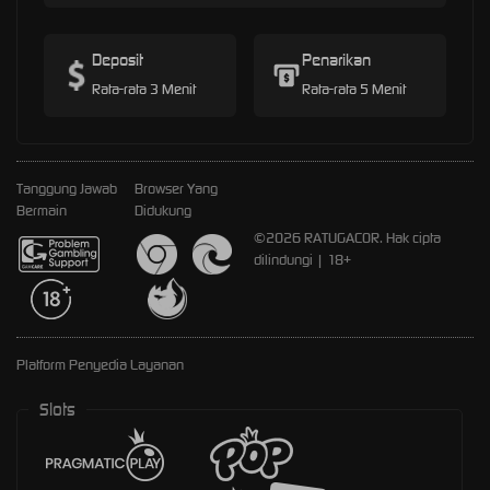
Deposit
Penarikan
Rata-rata 3 Menit
Rata-rata 5 Menit
Tanggung Jawab
Browser Yang
Bermain
Didukung
©2026 RATUGACOR. Hak cipta
dilindungi | 18+
Platform Penyedia Layanan
Slots