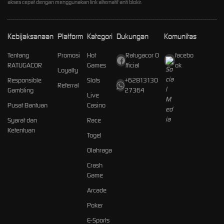
akses cepat dengan menggunakan link alternatif anti blokir.
Kebijaksanaan
Platform
Kategori
Dukungan
Komunitas
Tentang
Promosi
Hot
Ratugacor O
facebo
RATUGACOR
Games
fficial
ok
Loyalty
Responsible
Slots
+62813130
Referral
Gambling
27364
Live
Pusat Bantuan
Casino
Syarat dan
Race
Ketentuan
Togel
Olahraga
Crash
Game
Arcade
Poker
E-Sports