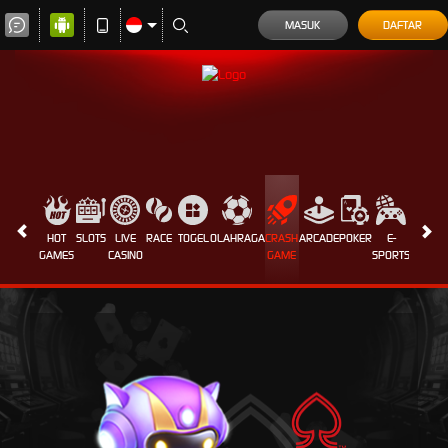
MASUK
DAFTAR
HOT
SLOTS
LIVE
RACE
TOGEL
OLAHRAGA
CRASH
ARCADE
POKER
E-
SABUN
GAMES
CASINO
GAME
SPORTS
AYAM