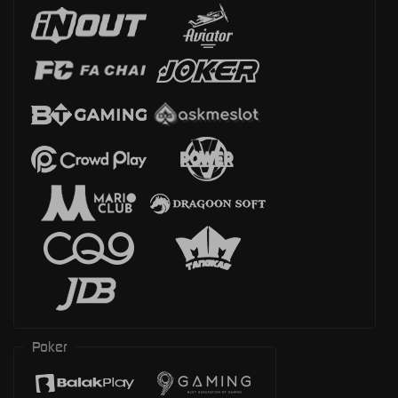
Poker