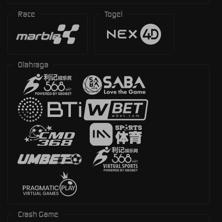
Race
Togel
Olahraga
Crash Game