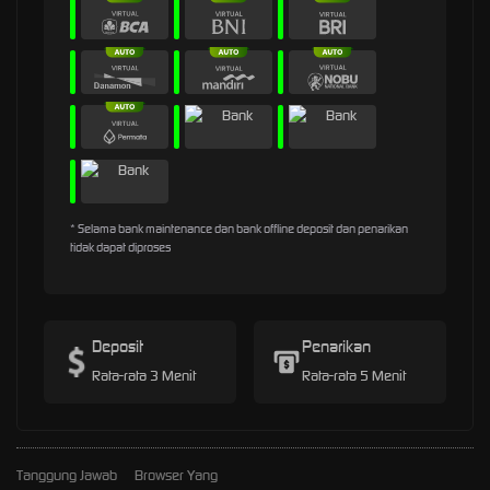
* Selama bank maintenance dan bank offline deposit dan penarikan
tidak dapat diproses
Deposit
Penarikan
Rata-rata 3 Menit
Rata-rata 5 Menit
Tanggung Jawab
Browser Yang