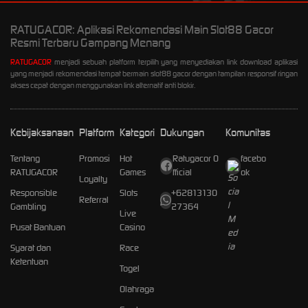
RATUGACOR: Aplikasi Rekomendasi Main Slot88 Gacor
Resmi Terbaru Gampang Menang
RATUGACOR
menjadi sebuah platform terpilih yang menyediakan link download aplikasi
yang menjadi rekomendasi tempat bermain slot88 gacor dengan tampilan responsif ringan
akses cepat dengan menggunakan link alternatif anti blokir.
Kebijaksanaan
Platform
Kategori
Dukungan
Komunitas
Tentang
Promosi
Hot
Ratugacor O
facebo
RATUGACOR
Games
fficial
ok
Loyalty
Responsible
Slots
+62813130
Referral
Gambling
27364
Live
Pusat Bantuan
Casino
Syarat dan
Race
Ketentuan
Togel
Olahraga