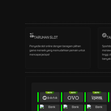
TARUHAN SLOT
TA
Penyedia slot online dengan beragam pilihan
Sportsb
game menarik yang memudahkan pemain untuk
menawar
mencapai jackpot
tinggi,
banyak 