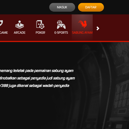
MASUK
DAFTAR
 GAME
ARCADE
POKER
E-SPORTS
SABUNG AYAM
PROMOSI
 memang terletak pada permainan sabung ayam
dinobatkan sebagai penyedia judi sabung ayam
, SV388 juga dikenal sebagai wadah penyedia