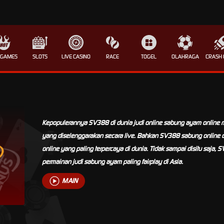
 GAMES
SLOTS
LIVE CASINO
RACE
TOGEL
OLAHRAGA
CRASH
Kepopulerannya SV388 di dunia judi online sabung ayam online
yang diselenggarakan secara live. Bahkan SV388 sabung online 
online yang paling terpercaya di dunia. Tidak sampai disitu saja
permainan judi sabung ayam paling fairplay di Asia.
MAIN