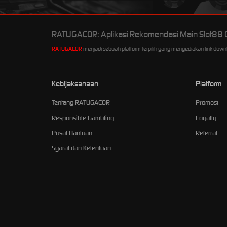
RATUGACOR: Aplikasi Rekomendasi Main Slot88
RATUGACOR
menjadi sebuah platform terpilih yang menyediakan link downl
Kebijaksanaan
Platform
Tentang RATUGACOR
Promosi
Responsible Gambling
Loyalty
Pusat Bantuan
Referral
Syarat dan Ketentuan