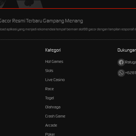
 Gacor Resmi Terbaru Gampang Menang
oad aplikasi yang menjadi rekomendasi tempat bermain slot88 gacor dengan tampilan responsif rin
Kategori
Dukunga
Hot Games
Ratuga
Slots
+628
Live Casino
Race
Togel
Olahraga
Crash Game
Arcade
Poker