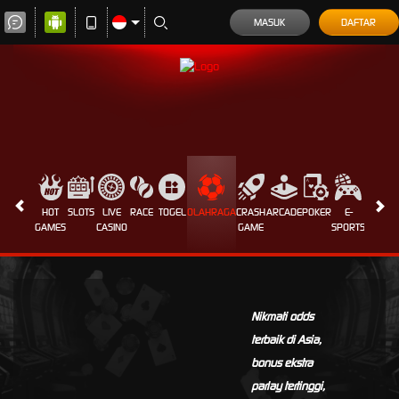
MASUK
DAFTAR
HOT
SLOTS
LIVE
RACE
TOGEL
OLAHRAGA
CRASH
ARCADE
POKER
E-
SABUN
GAMES
CASINO
GAME
SPORTS
AYAM
Nikmati odds
terbaik di Asia,
bonus ekstra
parlay tertinggi,