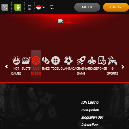
MASUK
DAFTAR
HOT
SLOTS
LIVE
RACE
TOGEL
OLAHRAGA
CRASH
ARCADE
POKER
E-
SABUN
GAMES
CASINO
GAME
SPORTS
AYAM
ION Casino
merupakan
singkatan dari
Interactive