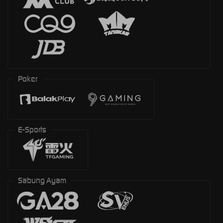
Poker
E-Sports
Sabung Ayam