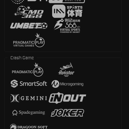
Crash Game